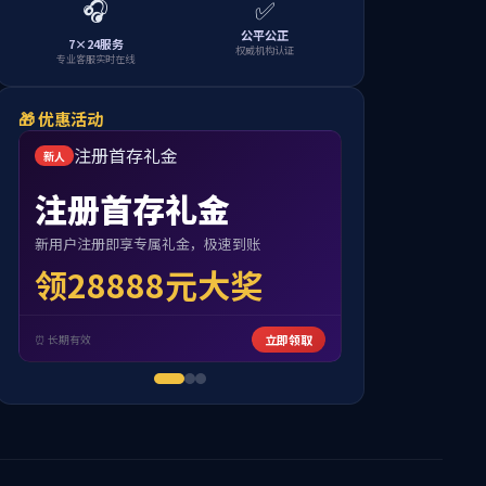
您所在的位置：
首页
新闻动态
聚焦母校
-
-
3年广东省高校体质抽测工作
家组到3044永利集团官网开展学生体质健康水平抽测工作，
燕，教务处处长王健敏，体育学院院长李毅钧，体育学院党支部书
专家组并全程陪同。3044永利集团官网大一、大二和大三共
园记者座谈会
团官网校园记者之间的联系，搭建校院两级校园记者上下联动、
团官网在学术交流中心四楼会议室举办校园记者座谈会。学校党委