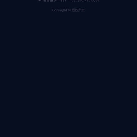
委员、宣传部部长翁楚歆，宣传部全体老师，以
宣传部副部长黄玉亭主持。
3044永利集团官网顺利举行第二届
11月2日晚，3044永利集团官网第二届校友
行。学校校长马蔚兰教授出席评选活动。教务处
宣传部部长、校友办主任翁楚歆，学生工作部副
800余人参加活动。
李晓名誉校长参加2023年中国世
2023年11月3-5日，2023年中国世界经济
学者莅临会议。此次会议共分为8个年会分论坛和
长、中国世界经济学会顾问李晓教授应邀出席本