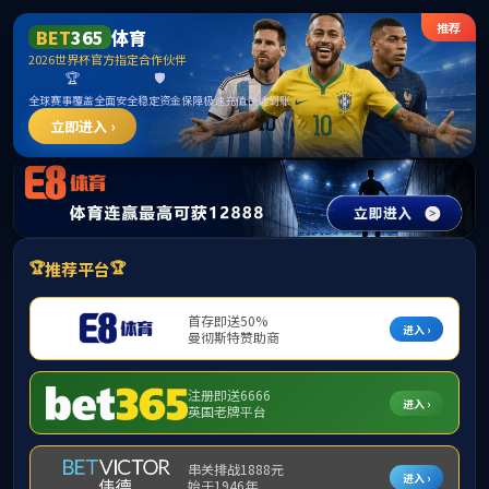
3044永利集团(中国)有限公司官方网站-欢迎
光临
新闻动态
聚焦母校
您所在的位置：
首页
新闻动态
聚焦母校
-
-