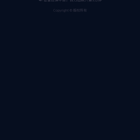
传部、图书馆负责人和各二级学院院长参加会议
3044永利集团官网7个项目获批2
近日，教育部高等教育司公布了《教育部高等教
（教高司函〔2023〕11号）。3044永利集
项，累计获批教育部产学合作协同育人项目立项共
合作协同育人项目工作以来的最好成绩。
2023年华为ICT人才联盟双选会·
12月23日，2023年华为ICT人才联盟双选会·