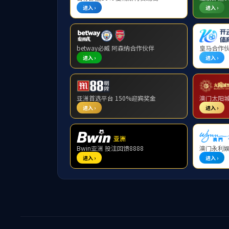
聚焦母校
新闻动态
3044永利集团官网
聚焦母校
通知公告