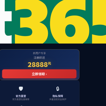
光临
友之
校友服
学院校友
校友捐
关于我
窗
务
工作
赠
们