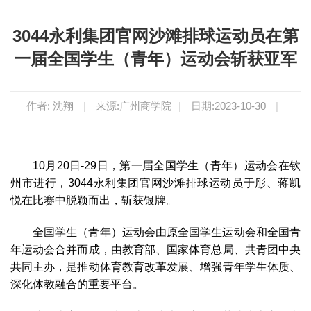
3044永利集团官网沙滩排球运动员在第
一届全国学生（青年）运动会斩获亚军
作者: 沈翔
|
来源:广州商学院
|
日期:2023-10-30
|
10月20日-29日，
第一届全国学生（青年）运动会
在钦
州市进行
，3044永利集团官网沙滩排球运动员于彤、蒋凯
悦在比赛中脱颖而出，斩获银牌。
全国学生（青年）运动会由原全国学生运动会和全国青
年运动会合并而成，由教育部、国家体育总局、共青团中央
共同主办，是推动体育教育改革发展、增强青年学生体质、
深化体教融合的重要平台。