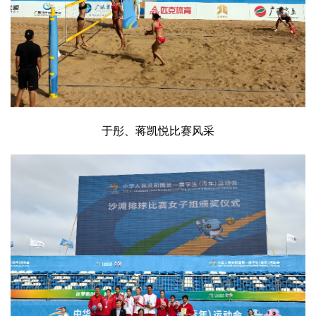
于彤、蒋凯悦
比赛风采