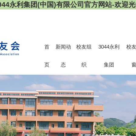
044永利集团(中国)有限公司官方网站-欢迎
首
新闻动
校友组
3044永利
校
页
态
织
集团