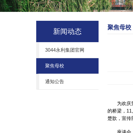
聚焦母校
新闻动态
3044永利集团官网
聚焦母校
通知公告
为欢庆
的桥梁，1
楚歆，宣传
座谈会