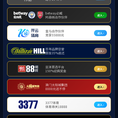
用一颗柠檬点亮创业梦想——2024届校友关结敏