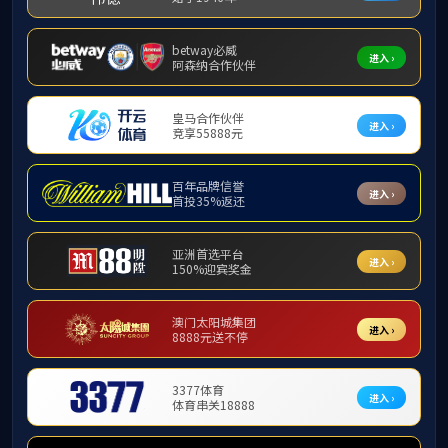
学习全国两会精神，推进立德树人工作——3044永利集团
官网召开党委理论学习中心组扩大会议