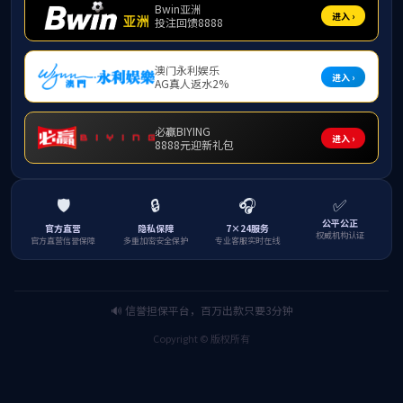
学校领导为新进教职工讲授“入职第一课”