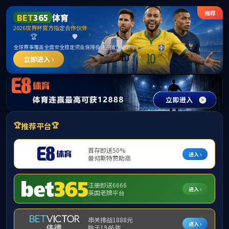
3044永利集团(中国)有限公司官方网站-欢迎
光临
新闻动态
聚焦母校
您所在的位置：
首页
新闻动态
聚焦母校
-
-