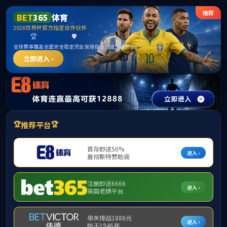
3044永利集团(中国)有限公司官方网站-欢迎
光临
新闻动态
您所在的位置：
首页
新闻动态
3044永利集团官网
-
-
3044永利集团官网