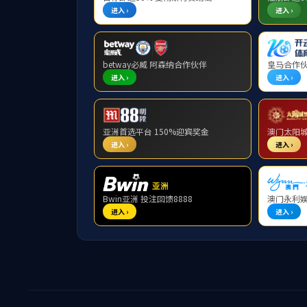
3044永
新闻动态
3044永利集团官网
聚焦母校
通知公告