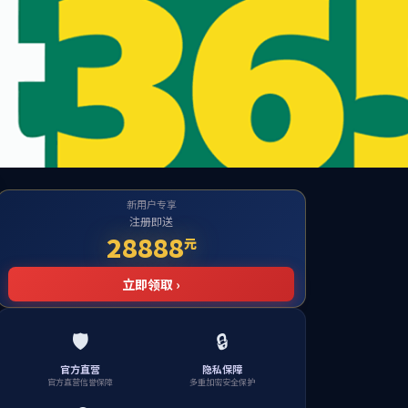
光临
友之
校友服
学院校友
校友捐
关于我
窗
务
工作
赠
们