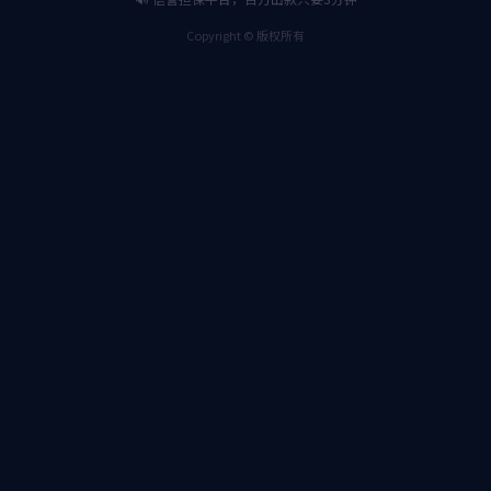
，校友们纷纷以自身经历为例，讲述了他们从校园起步，历经
步取得现有成就的历程。他们共同的特点在于与时俱进，并将
份额，最终赢得成功。
环节，现场在校生向校友提出了关于如何在遭遇创业瓶颈时调
保持冷静乐观的心态，这有助于更清晰地分析问题、寻找解决
于尝试新思路、新方法，才能开辟新道路，继续前行。
“真诚、真实、真心、真好”的分享深深触动了在场人员。大家不
和学弟学妹的深厚情感。这份情感激励着同学们更加珍惜在校时