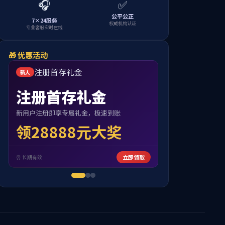
所在的位置：
首页
新闻动态
3044永利集团官网
-
-
校友沙龙第五期
|
期创业校友沙龙活动，邀请了数十位各行各业的校友
学校党委委员、宣传部（统战部）部长、校友会
委书记、校友工作联络员曹磊老师以及在校生代