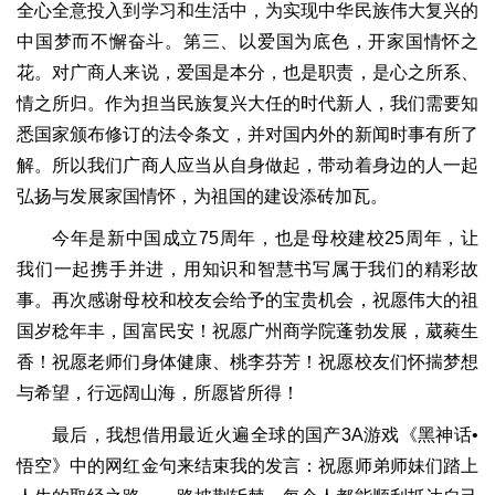
全心全意投入到学习和生活中，为实现中华民族伟大复兴的
中国梦而不懈奋斗。第三、以爱国为底色，开家国情怀之
花。对广商人来说，爱国是本分，也是职责，是心之所系、
情之所归。作为担当民族复兴大任的时代新人，我们需要知
悉国家颁布修订的法令条文，并对国内外的新闻时事有所了
解。所以我们广商人应当从自身做起，带动着身边的人一起
弘扬与发展家国情怀，为祖国的建设添砖加瓦。
今年是新中国成立75周年，也是母校建校25周年，让
我们一起携手并进，用知识和智慧书写属于我们的精彩故
事。再次感谢母校和校友会给予的宝贵机会，祝愿伟大的祖
国岁稔年丰，国富民安！祝愿广州商学院蓬勃发展，葳蕤生
香！祝愿老师们身体健康、桃李芬芳！祝愿校友们怀揣梦想
与希望，行远阔山海，所愿皆所得！
最后，我想借用最近火遍全球的国产3A游戏《黑神话•
悟空》中的网红金句来结束我的发言：祝愿师弟师妹们踏上