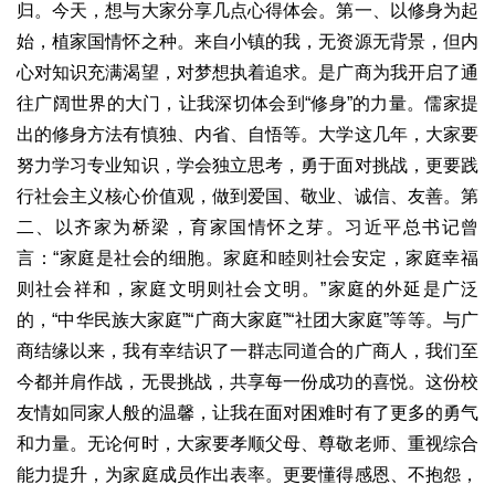
归。今天，想与大家分享几点心得体会。第一、以修身为起
始，植家国情怀之种。来自小镇的我，无资源无背景，但内
心对知识充满渴望，对梦想执着追求。是广商为我开启了通
往广阔世界的大门，让我深切体会到“修身”的力量。儒家提
出的修身方法有慎独、内省、自悟等。大学这几年，大家要
努力学习专业知识，学会独立思考，勇于面对挑战，更要践
行社会主义核心价值观，做到爱国、敬业、诚信、友善。第
二、以齐家为桥梁，育家国情怀之芽。习近平总书记曾
言：“家庭是社会的细胞。家庭和睦则社会安定，家庭幸福
则社会祥和，家庭文明则社会文明。”家庭的外延是广泛
的，“中华民族大家庭”“广商大家庭”“社团大家庭”等等。与广
商结缘以来，我有幸结识了一群志同道合的广商人，我们至
今都并肩作战，无畏挑战，共享每一份成功的喜悦。这份校
友情如同家人般的温馨，让我在面对困难时有了更多的勇气
和力量。无论何时，大家要孝顺父母、尊敬老师、重视综合
能力提升，为家庭成员作出表率。更要懂得感恩、不抱怨，