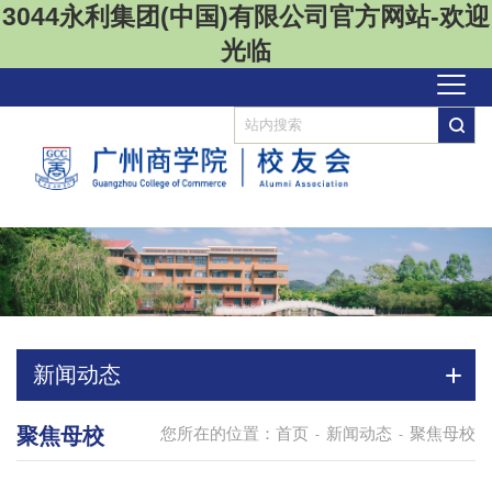
3044永利集团(中国)有限公司官方网站-欢迎
光临
新闻动态
聚焦母校
您所在的位置：
首页
新闻动态
聚焦母校
-
-