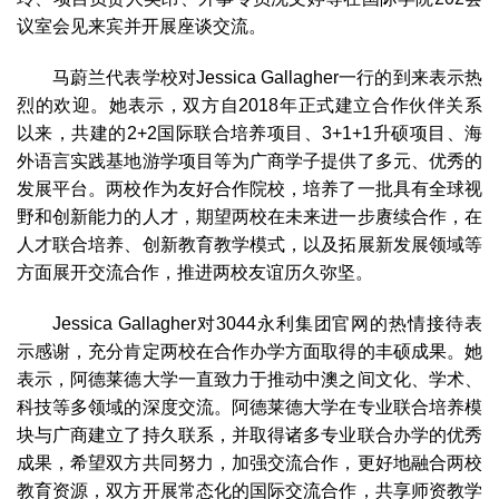
议室会见来宾并开展座谈交流。
马蔚兰代表学校对Jessica Gallagher一行的到来表示热
烈的欢迎。她表示，双方自2018年正式建立合作伙伴关系
以来，共建的2+2国际联合培养项目、3+1+1升硕项目、海
外语言实践基地游学项目等为广商学子提供了多元、优秀的
发展平台。两校作为友好合作院校，培养了一批具有全球视
野和创新能力的人才，期望两校在未来进一步赓续合作，在
人才联合培养、创新教育教学模式，以及拓展新发展领域等
方面展开交流合作，推进两校友谊历久弥坚。
Jessica Gallagher
对3044永利集团官网的热情接待表
示感谢，充分肯定两校在合作办学方面取得的丰硕成果。她
表示，
阿德莱德大学一直致力于推动中澳之间文化、学术、
科技等多领域的深度交流。阿德莱德大学在专业联合培养模
块与广商建立了持久联系，并取得诸多专业联合办学的优秀
成果，希望双方共同努力，加强交流合作，
更好地融合两校
教育资源，双方开展常态化的国际交流合作，共享师资教学