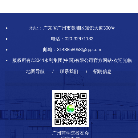
地址：广东省广州市黄埔区知识大道300号
电话：020-32971132
邮箱：3143858058@qq.com
版权所有©3044永利集团(中国)有限公司官方网站-欢迎光临
地图导航
联系我们
招聘信息
广州商学院校友会