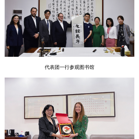
代表团一行参观图书馆