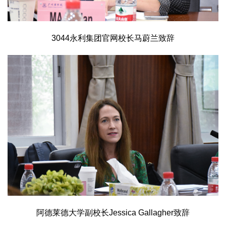
3044永利集团官网校长马蔚兰致辞
阿德莱德大学副校长Jessica Gallagher致辞