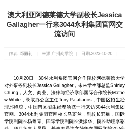
澳大利亚阿德莱德大学副校长Jessica
Gallagher一行来3044永利集团官网交
流访问
作者: 邓丽莉
|
来源:广州商学院
|
日期:2023-10-20
|
10月20日，3044永利集团官网合作院校阿德莱德大学
对外事务副校长Jessica Gallagher，未来学生部总监Shirley
Chung，人文、商业、法律与经济学部国际合作院长Mathe
w White，录取办公室主任Tony Palatianos，中国区招生经
理邱艳琼，中国南区招生经理汤弢一行来访3044永利集团
官网。3044永利集团官网校长马蔚兰，副校长郭航，国际
学院副院长杨粤青、国际学院副院长洪振华、院长助理李彩
玲、项目负责人吴昂、外事专员沈文婷等在国际学院202会